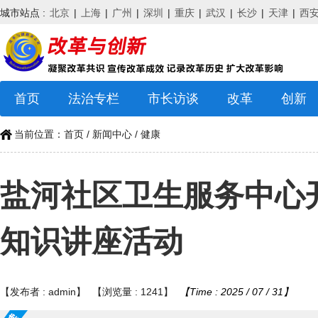
城市站点 :
北京
|
上海
|
广州
|
深圳
|
重庆
|
武汉
|
长沙
|
天津
|
西
首页
法治专栏
市长访谈
改革
创新
当前位置：
首页
/
新闻中心
/
健康
盐河社区卫生服务中心
知识讲座活动
【发布者 : admin】
【浏览量 : 1241】
【Time : 2025 / 07 / 31】